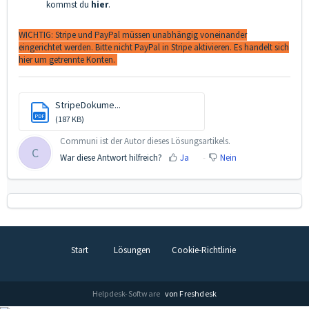
kommst du
hier
.
WICHTIG: Stripe und PayPal müssen unabhängig voneinander
eingerichtet werden. Bitte nicht PayPal in Stripe aktivieren. Es handelt sich
hier um getrennte Konten.
StripeDokume...
PDF
(187 KB)
Communi ist der Autor dieses Lösungsartikels.
C
War diese Antwort hilfreich?
Ja
Nein
Start
Lösungen
Cookie-Richtlinie
Helpdesk-Software
von Freshdesk