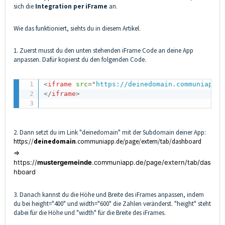
sich die
Integration per iFrame
an.
Wie das funktioniert, siehts du in diesem Artikel.
1. Zuerst musst du den unten stehenden iFrame Code an deine App
anpassen. Dafür kopierst du den folgenden Code.
<
iframe
src
=
"
https://deinedomain.communiapp.d
</
iframe
>
2. Dann setzt du im Link "deinedomain" mit der Subdomain deiner App:
https://
deinedomain
.communiapp.de/page/extern/tab/dashboard
=>
https://
mustergemeinde
.communiapp.de/page/extern/tab/das
hboard
3. Danach kannst du die Höhe und Breite des iFrames anpassen, indem
du bei height="400" und width="600" die Zahlen veränderst. "height" steht
dabei für die Höhe und "width" für die Breite des iFrames.