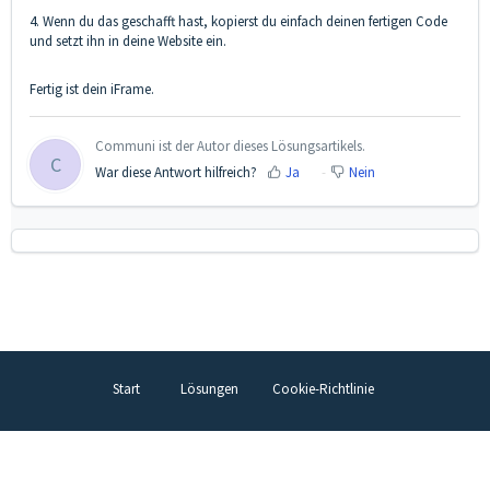
4. Wenn du das geschafft hast, kopierst du einfach deinen fertigen Code
und setzt ihn in deine Website ein.
Fertig ist dein iFrame.
Communi ist der Autor dieses Lösungsartikels.
C
War diese Antwort hilfreich?
Ja
Nein
Start
Lösungen
Cookie-Richtlinie
Helpdesk-Software
von Freshdesk